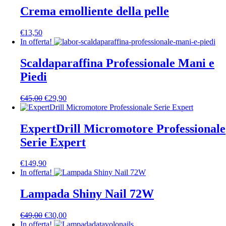
Crema emolliente della pelle
€
13,50
In offerta!
Scaldaparaffina Professionale Mani e
Piedi
Il
Il
€
45,00
€
29,90
prezzo
prezzo
originale
attuale
era:
è:
ExpertDrill Micromotore Professionale
€45,00.
€29,90.
Serie Expert
€
149,90
In offerta!
Lampada Shiny Nail 72W
Il
Il
€
49,00
€
30,00
prezzo
prezzo
In offerta!