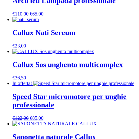
Arco led Lampada professionale
€99,90.
€89,00.
Il
Il
€
110,00
€
65,00
prezzo
prezzo
originale
attuale
era:
è:
Callux Nati Sereum
€110,00.
€65,00.
€
23,00
Callux Sos unghento multicomplex
€
36,50
In offerta!
Speed Star micromotore per unghie
professionale
Il
Il
€
122,00
€
85,00
prezzo
prezzo
originale
attuale
era:
è:
Saponetta naturale Callux