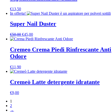
€122,00.
€85,00.
€
13,50
In offerta!
Super Nail Duster
Il
Il
€
50,00
€
45,00
prezzo
prezzo
originale
attuale
era:
è:
Cremeo Crema Piedi Rinfrescante Anti
€50,00.
€45,00.
Odore
€
11,90
Cremeò Latte detergente idratante
€
9,00
1
2
→