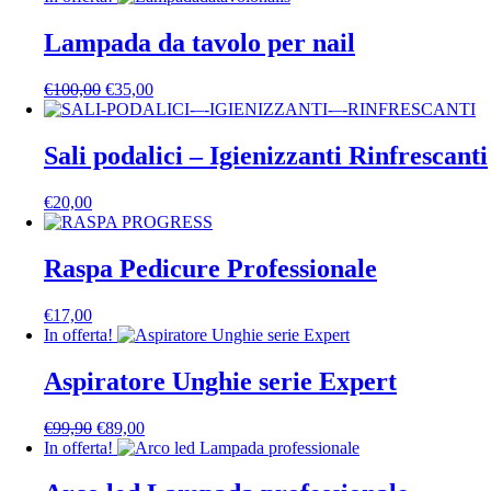
originale
attuale
era:
è:
Lampada da tavolo per nail
€49,00.
€30,00.
Il
Il
€
100,00
€
35,00
prezzo
prezzo
originale
attuale
era:
è:
Sali podalici – Igienizzanti Rinfrescanti
€100,00.
€35,00.
€
20,00
Raspa Pedicure Professionale
€
17,00
In offerta!
Aspiratore Unghie serie Expert
Il
Il
€
99,90
€
89,00
prezzo
prezzo
In offerta!
originale
attuale
era:
è: